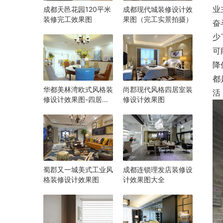
业
成都天邑花园120平米
成都现代城装修设计效
装修完工效果图
果图（完工实景拍摄）
奋
少
可
降
都
华都美林湾欧式风格装
尚郡现代风格四居室装
活
修设计效果图-四居室
修设计效果图
160平方装修效果图
蜀郡又一城美式工业风
成都连锁理发店装修设
格装修设计效果图
计效果图大全