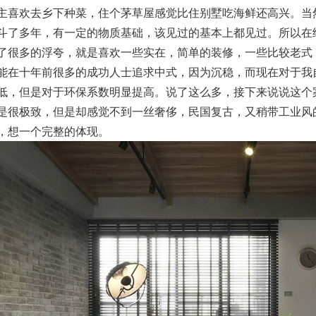
主喜欢去乡下种菜，住个茅草屋感觉比住别墅吃海鲜还高兴。当
斗了多年，有一定的物质基础，该见过的基本上都见过。所以在
了很多的浮夸，就是喜欢一些实在，简单的装修，一些比较老式
能在十年前很多的成功人士追求中式，因为沉稳，而现在对于我
低，但是对于环保系数明显提高。说了这么多，接下来说说这个
是很极致，但是却感觉不到一丝奢侈，民国复古，又稍带工业风
，想一个完整的体现。