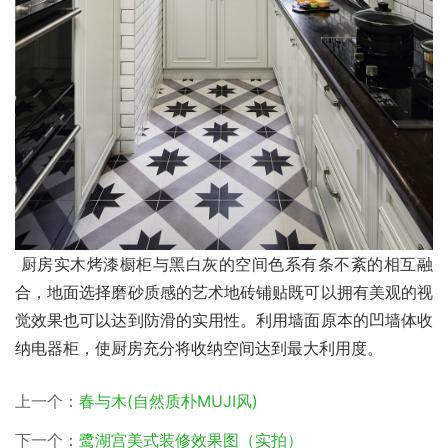
 厨房实木烤漆橱柜与黑白灰的空间色系有条不紊的相互融
合，地面选择磨砂质感的艺术地砖铺贴既可以拥有美观的视
觉效果也可以达到防滑的实用性。利用墙面原本的凹墙体收
纳电器柜，使厨房充分将收纳空间达到最大利用度。 
上一个：
春与木(自然质朴MUJI风)
下一个：
鹭湖宫美式装修效果图（实拍）