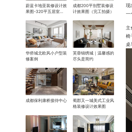
现
蔚蓝卡地亚装修设计效
成都200平别墅装修设
果图-320平五居室现
计效果图（完工拍摄）
一
代风格
主
椅
桌
华侨城北欧风小户型装
芙蓉锦绣城｜温馨感的
修案例
尽头是简约
成都保利康桥接待中心
蜀郡又一城美式工业风
格装修设计效果图