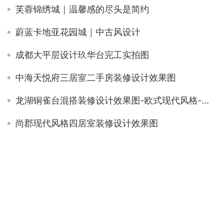
芙蓉锦绣城｜温馨感的尽头是简约
蔚蓝卡地亚花园城｜中古风设计
成都大平层设计玖华台完工实拍图
中海天悦府三居室二手房装修设计效果图
龙湖铜雀台混搭装修设计效果图-欧式现代风格-三居室装修
尚郡现代风格四居室装修设计效果图
胡桃木+微水泥，诧寂高级感拉满
东立国际130平简欧装修设计效果图
成都别墅装修设计要点,注意事项有哪些【已解决】