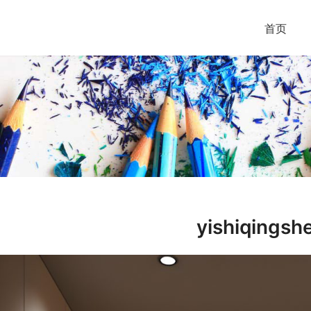
首页
yishiqingsh