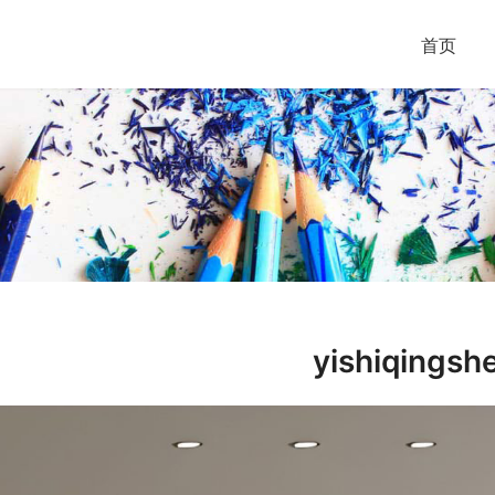
首页
yishiqingsh