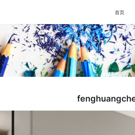
首页
fenghuangch