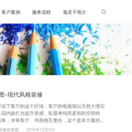
客户案例
服务流程
鬼灵子简介
图-现代风格装修
要说下客厅的这个区域：客厅的电视墙以天然大理石
天花内嵌灯光提升质感，彰显单纯而柔和的空间特
简单；并将客厅、书房相互整合，这个是本方案的重
发与卧榻界定彼此，卧榻底座及书房背牆则融入一定
装修效果图
2015年12月5日