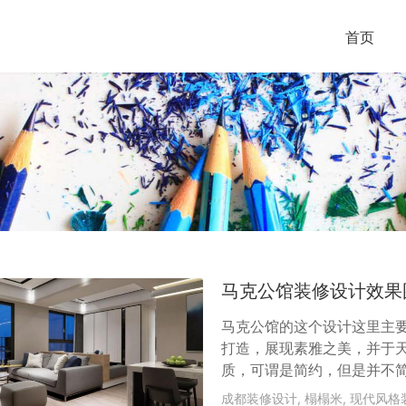
首页
马克公馆装修设计效果
马克公馆的这个设计这里主
打造，展现素雅之美，并于
质，可谓是简约，但是并不
点，形成开放场域，仅以沙
成都装修设计
,
榻榻米
,
现代风格