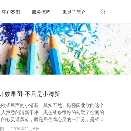
客户案例
服务流程
鬼灵子简介
计效果图-不只是小清新
是欧式里面的小清新，其实不然。彩叠园北欧的这个
给人熟悉的清新干净，黑色线条很好的勾勒了空间的
上的心灵避风港，而是居住着心灵的一部分，是经岁
重新解读，是回归本真，是体会了生活的所有，以淡
图
2016年11月6日