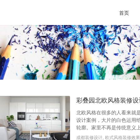
首页
彩叠园北欧风格装修设
北欧风格在很多的人看来就
设计案例，大片的白色运用
轮廓。家里不再是传统意义
月历练之后，对简单纯粹的
成都装修设计
,
欧式风格装修效果